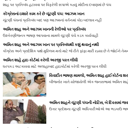
શાહ પર પ્રતિબંધ હટાવવા પર વિફરેલી સપાએ કહ્યું મોદીના દબાણમાં છે પંચ
કોંગ્રેસનાં ઇશારે કામ કરે છે ચૂંટણી પંચ: આઝમ ખાન
ચૂંટણી પંચનાં પ્રતિબંધ બાદ પણ આઝમનાં વર્તનમાં કોઇ બદલાવ નહીં
અમિત શાહ અને આઝમ ખાનની રેલીઓ પર પ્રતિબંધ
ઉશ્કેરણીજનક ભાષણ આપવાના મામલે ચૂંટણી પંચે કડક કાર્યવાહી
અમિત શાહ અને આઝમ ખાન પર પ્રતિબંધથી કશું થવાનું નથી
કોંગ્રેસ અને પ્રાદેશિક પક્ષો મુસ્લિમ મતો માટે જે રીતે ફાંફા મારી રહ્યા છે તે જોઈને તે
અમિત શાહે હાઇ કોર્ટમાં કરેલી અરજી પરત લીધી
ધરપકડ અટકાવવા માટે અલાહાબાદ હાઇકોર્ટમાં કરેલી અરજી પરત લીધી
વિવાદીત ભાષણ મામલો, અમિત શાહ હાઈકોર્ટના શર
બીજનોર ખાતે યોજાયેલી એક જનસભામાં અમિત શાહે
અમિત શાહને ચૂંટણી પંચની નોટિસ, બે દિવસમાં જવા
ઉત્તર પ્રદેશના ચૂંટણી અધિકારીઓએ આ ભડકાઉ ભાષ