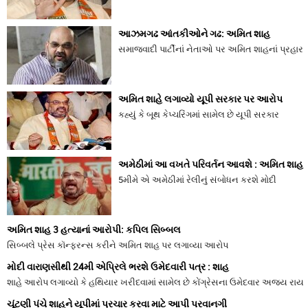
આઝમગઢ આંતકીઓને ગઢ: અમિત શાહ
સમાજવાદી પાર્ટીનાં નેતાઓ પર અમિત શાહનાં પ્રહાર
અમિત શાહે લગાવ્યો યૂપી સરકાર પર આરોપ
કહ્યું કે બૂથ કેપ્ચરિંગમાં સામેલ છે યૂપી સરકાર
અમેઠીમાં આ વખતે પરિવર્તન આવશે : અમિત શાહ
5મીમે એ અમેઠીમાં રેલીનું સંબોધન કરશે મોદી
અમિત શાહ 3 હત્યાનાં આરોપી: કપિલ સિબ્બલ
સિબ્બલે પ્રેસ કૉન્ફરન્સ કરીને અમિત શાહ પર લગાવ્યા આરોપ
મોદી વારાણસીથી 24મી એપ્રિલે ભરશે ઉમેદવારી પત્ર : શાહ
શાહે આરોપ લગાવ્યો કે હથિયાર ખરીદવામાં સામેલ છે કોંગ્રેસના ઉમેદવાર અજય રાય
ચૂંટણી પંચે શાહને યૂપીમાં પ્રચાર કરવા માટે આપી પરવાનગી