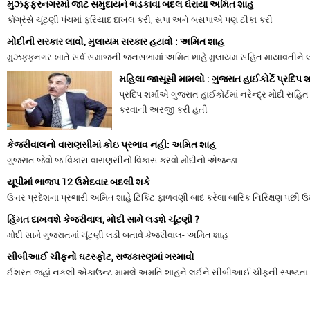
મુઝફ્ફરનગરમાં જાટ સમુદાયને ભડકાવા બદલ ઘેરાયા અમિત શાહ
કોંગ્રેસે ચૂંટણી પંચમાં ફરિયાદ દાખલ કરી, સપા અને બસપાએ પણ ટીકા કરી
મોદીની સરકાર લાવો, મુલાયમ સરકાર હટાવો : અમિત શાહ
મુઝફ્ફનગર ખાતે સર્વ સમાજની જનસભામાં અમિત શાહે મુલાયમ સહિત માયાવતીને લ
મહિલા જાસૂસી મામલો : ગુજરાત હાઈકોર્ટે પ્રદિપ 
પ્રદિપ શર્માએ ગુજરાત હાઈકોર્ટમાં નરેન્દ્ર મોદી
કરવાની અરજી કરી હતી
કેજરીવાલનો વારાણસીમાં કોઇ પ્રભાવ નહી: અમિત શાહ
ગુજરાત જેવો જ વિકાસ વારાણસીનો વિકાસ કરવો મોદીનો એજન્ડા
યૂપીમાં ભાજપ 12 ઉમેદવાર બદલી શકે
ઉત્તર પ્રદેશના પ્રભારી અમિત શાહે ટિકિટ ફાળવણી બાદ કરેલા બારિક નિરિક્ષણ પછી 
હિંમત દાખવશે કેજરીવાલ, મોદી સામે લડશે ચૂંટણી ?
મોદી સામે ગુજરાતમાં ચૂંટણી લડી બતાવે કેજરીવાલ- અમિત શાહ
સીબીઆઈ ચીફનો ઘટસ્ફોટ, રાજકારણમાં ગરમાવો
ઈશરત જહાં નકલી એકાઉન્ટ મામલે અમતિ શાહને લઈને સીબીઆઈ ચીફની સ્પષ્ટતા