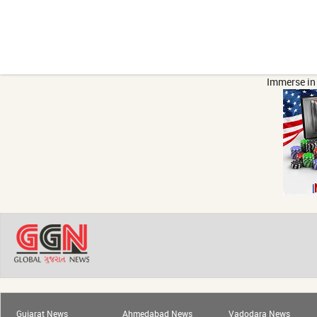
Immerse in 
Gujarat News
Ahmedabad News
Vadodara News