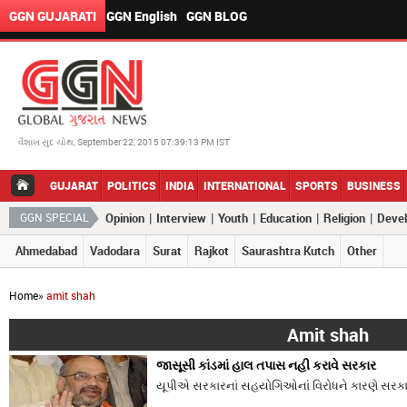
GGN GUJARATI
GGN English
GGN BLOG
વૈશાખ સુદ ચોથ, September 22, 2015 07:39:13 PM IST
GUJARAT
POLITICS
INDIA
INTERNATIONAL
SPORTS
BUSINESS
|
|
|
|
|
GGN SPECIAL
Opinion
Interview
Youth
Education
Religion
Deve
Ahmedabad
Vadodara
Surat
Rajkot
Saurashtra Kutch
Other
Home
»
amit shah
Amit shah
જાસૂસી કાંડમાં હાલ તપાસ નહી કરાવે સરકાર
યૂપીએ સરકારનાં સહયોગિઓનાં વિરોધને કારણે સરકારે ન