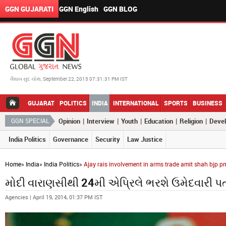
GGN GUJARATI
GGN English
GGN BLOG
વૈશાખ સુદ ચોથ, September 22, 2015 07:31:31 PM IST
GUJARAT
POLITICS
INDIA
INTERNATIONAL
SPORTS
BUSINESS
|
|
|
|
|
GGN SPECIAL
Opinion
Interview
Youth
Education
Religion
Deve
India Politics
Governance
Security
Law Justice
Home
»
India
»
India Politics
»
Ajay rais involvement in arms trade amit shah bjp pm
મોદી વારાણસીથી 24મી એપ્રિલે ભરશે ઉમેદવારી પત
Agencies | April 19, 2014, 01:37 PM IST