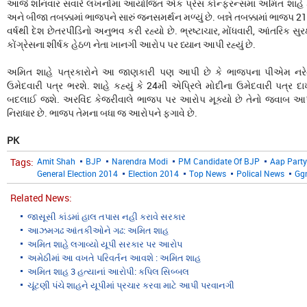
આજે શનિવાર સવારે લખનૌમાં આયોજિત એક પ્રેસ કોન્ફરન્સમાં અમિત શાહે કહ્ય
અને બીજા તબક્કામાં ભાજપને સારું જનસમર્થન મળ્યું છે. બન્ને તબક્કામાં ભાજપ 21મ
વર્ષથી દેશ છેતરપીંડિનો અનુભવ કરી રહ્યો છે. ભ્રષ્ટાચાર, મોંધવારી, આંતરિક 
કોંગ્રેસના શીર્ષક હેઠળ નેતા ખાનગી આરોપ પર ધ્યાન આપી રહ્યું છે.
અમિત શાહે પત્રકારોને આ જાણકારી પણ આપી છે કે ભાજપના પીએમ નરેન્
ઉમેદવારી પત્ર ભરશે. શાહે કહ્યું કે 24મી એપ્રિલે મોદીના ઉમેદવારી પત્ર 
બદલાઈ જશે. અરવિંદ કેજરીવાલે ભાજપ પર આરોપ મૂક્યો છે તેનો જવાબ આપત
નિરાધાર છે. ભાજપ તેમના બધા જ આરોપને ફગાવે છે.
PK
Tags:
Amit Shah
BJP
Narendra Modi
PM Candidate Of BJP
Aap Party
General Election 2014
Election 2014
Top News
Polical News
Gg
Related News:
જાસૂસી કાંડમાં હાલ તપાસ નહી કરાવે સરકાર
આઝમગઢ આંતકીઓને ગઢ: અમિત શાહ
અમિત શાહે લગાવ્યો યૂપી સરકાર પર આરોપ
અમેઠીમાં આ વખતે પરિવર્તન આવશે : અમિત શાહ
અમિત શાહ 3 હત્યાનાં આરોપી: કપિલ સિબ્બલ
ચૂંટણી પંચે શાહને યૂપીમાં પ્રચાર કરવા માટે આપી પરવાનગી