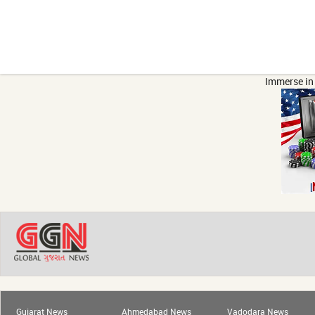
Immerse in 
Gujarat News
Ahmedabad News
Vadodara News