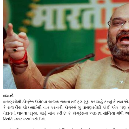
લખનૌ :
વારાણસીથી કોંગ્રેસ ઉમેદવા અજય રાયના રાઈફલ મુદ્દા પર શાહે કહ્યું કે રાય એકે 
કે રાજકીય ચોકસાઈથી વાત કરનારી કોંગ્રેસે શું વારાણસીથી કોઈ એક પણ 
મેદાનમાં લાવવા પડ્યા. શાહે માંગ કરી છે કે કોંગ્રેસના અધ્યક્ષ સોનિયા ગાંધી
સ્થિતિ સ્પષ્ટ કરવી જોઈએ.