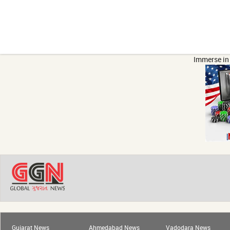
Immerse in 
Gujarat News
Ahmedabad News
Vadodara News