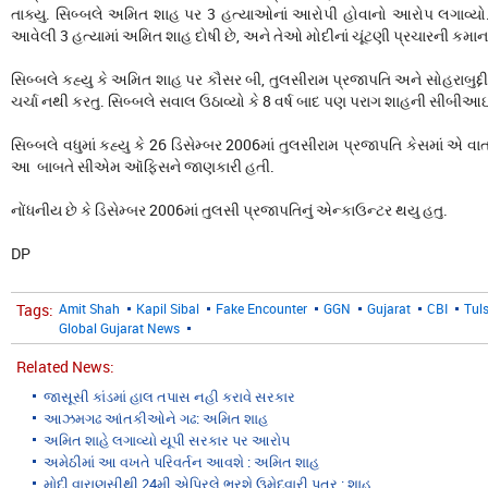
તાક્યુ. સિબ્બલે અમિત શાહ પર 3 હત્યાઓનાં આરોપી હોવાનો આરોપ લગાવ્યો. સિ
આવેલી 3 હત્યામાં અમિત શાહ દોષી છે, અને તેઓ મોદીનાં ચૂંટણી પ્રચારની કમાન 
સિબ્બલે કહ્યુ કે અમિત શાહ પર કૌસર બી, તુલસીરામ પ્રજાપતિ અને સોહરાબુદ્દ
ચર્ચા નથી કરતુ. સિબ્બલે સવાલ ઉઠાવ્યો કે 8 વર્ષ બાદ પણ પરાગ શાહની સીબી
સિબ્બલે વધુમાં કહ્યુ કે 26 ડિસેમ્બર 2006માં તુલસીરામ પ્રજાપતિ કેસમાં એ 
આ બાબતે સીએમ ઑફિસને જાણકારી હતી.
નોંધનીય છે કે ડિસેમ્બર 2006માં તુલસી પ્રજાપતિનું એન્કાઉન્ટર થયુ હતુ.
DP
Tags:
Amit Shah
Kapil Sibal
Fake Encounter
GGN
Gujarat
CBI
Tul
Global Gujarat News
Related News:
જાસૂસી કાંડમાં હાલ તપાસ નહી કરાવે સરકાર
આઝમગઢ આંતકીઓને ગઢ: અમિત શાહ
અમિત શાહે લગાવ્યો યૂપી સરકાર પર આરોપ
અમેઠીમાં આ વખતે પરિવર્તન આવશે : અમિત શાહ
મોદી વારાણસીથી 24મી એપ્રિલે ભરશે ઉમેદવારી પત્ર : શાહ