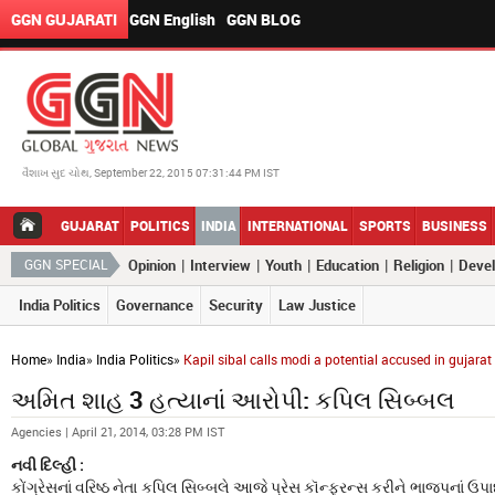
GGN GUJARATI
GGN English
GGN BLOG
વૈશાખ સુદ ચોથ, September 22, 2015 07:31:44 PM IST
GUJARAT
POLITICS
INDIA
INTERNATIONAL
SPORTS
BUSINESS
|
|
|
|
|
GGN SPECIAL
Opinion
Interview
Youth
Education
Religion
Deve
India Politics
Governance
Security
Law Justice
Home
»
India
»
India Politics
»
Kapil sibal calls modi a potential accused in gujara
અમિત શાહ 3 હત્યાનાં આરોપી: કપિલ સિબ્બલ
Agencies | April 21, 2014, 03:28 PM IST
નવી દિલ્હી :
કોંગ્રેસનાં વરિષ્ઠ નેતા કપિલ સિબ્બલે આજે પ્રેસ કૉન્ફરન્સ કરીને ભાજપનાં ઉપ