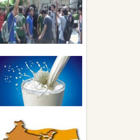
પાકિસ્તાન વિરોધી નારા ન લગાવતા કાશ્મીરી
વિદ્યાર્થીઓને માર માર્યો
આમ આદમીની ચાનો સ્વાદ બગડ્યો, દૂધનો
ભાવ ચૂંટણી પછી વધારાયો