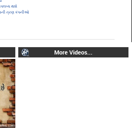
ડો
ઉપલબ્ધ થશે
રતની ત્રણ કંપનીઓ
More Videos...