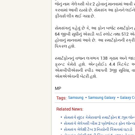
જેનું નામ ગેલેક્સી કોર 2 હોવાનું માનવામાં આ
કરવામાં આવી રહ્યો છે. સેમસંગ આ ફોનને લઈન
ફીચર્સ લીક થઈ ગયા છે.
સેમસંગનું કહેવું છે કે, આ ફોન બજેટ સ્માર્ટફો
64 જીબી સુધીનું એસડી કાર્ડ સ્લોટ તથા 512 એ
હોવાનું માનવામાં આવે છે. આ સ્માર્ટફોનની સ્ક
પિકસ્લ હશે.
સ્માર્ટફોનનું વજન લગભગ 138 ગ્રામ અને જા
ફ્રન્ટ કેમેરો હશે. એન્ડ્રોઈડ 4.4 કિટકે
એમબીપીએસની સ્પીડ આપતી 3જી સુવિધા, વાઈ
એમએએચની બેટરી હશે.
MP
Tags:
Samsung
Samsung Galaxy
Galaxy C
Related News:
સેમસંગે સુંદર કેમેરાવાળો સ્માર્ટફોન K ઝૂમ લોન્
સેમસંગે ગેલેક્સી બીમ 2 પ્રોજેકટર ફોન લોન્ચ 
સેમસંગ ગેલેક્ષી ટૈબ 3 નિયોની કિંમતમાં ઘટાડો