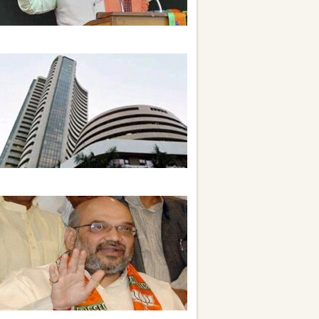
ગાંધી પરિવારનાં ગઢમાં મોદીનાં પ્રહાર
સ્ટોક માર્કેટમાં નેગેટિવ કારોબાર