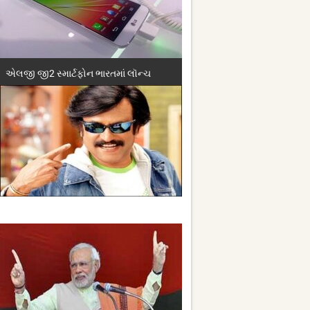
એલજી જી2 સ્માર્ટફોન ભારતમાં લૉન્ચ
રજનીકાંતની ટ્વિટર પર એન્ટ્રી