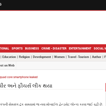
G
TIONAL
SPORTS
BUSINESS
CRIME - DISASTER
ENTERTAINMENT
SOCIAL 
|
|
|
|
|
|
|
Education
Religion
Development
Women
Travel -Tourism
Author
F
est on Web
quad core smartphone leaked
વીર અને ફીચર્સ લીક થયા
કંપની સેમસંગ ટૂંક સમયમાં જ નવા મોબાઈલ હેન્ડસેટ લોન્ચ કરવા જઈ રહી છે.