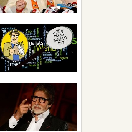
અમિત શાહે લગાવ્યો યૂપી સરકાર પર આરોપ
આજે 3જીમે વિશ્વ પ્રેસ સ્વતંત્રતા દિવસ