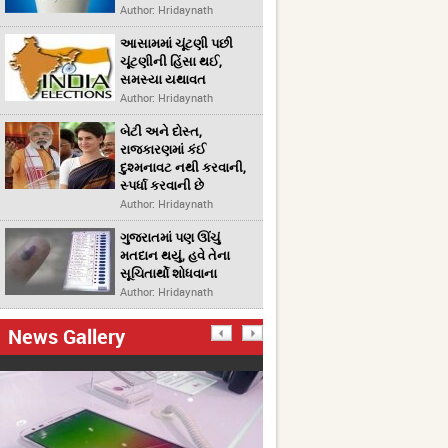
Author: Hridaynath
આસામમાં ચૂંટણી પછી
ચૂંટણીની હિંસા થઈ,
સમસ્યા યથાવત
Author: Hridaynath
બેટી અને દોસ્ત,
રાજકારણમાં કંઈ
દુશ્મનાવટ નથી કરવાની,
સ્પર્ધા કરવાની છે
Author: Hridaynath
ગુજરાતમાં પણ ઊંચું
મતદાન થયું, હવે તેના
સૂચિતાર્થો શોધવાના
Author: Hridaynath
News Gallery