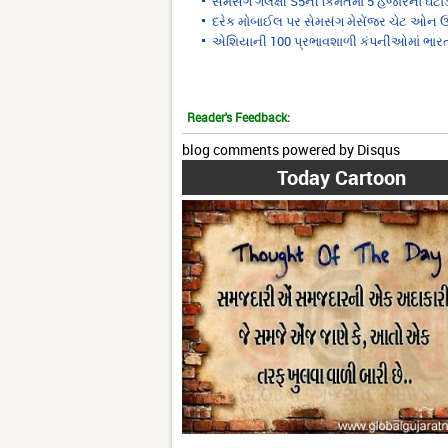
સેમસંગ ગેલેક્ષી S5ની કિંમતમાં 5 હજારનો ઘટા
દરેક મોબાઈલ પર સેમસંગ મેસેંજર ચેટ ઓન 
એશિયાની 100 પ્રભાવશાળી કંપનીઓમાં ભા
Reader's Feedback:
blog comments powered by
Disqus
Today Cartoon