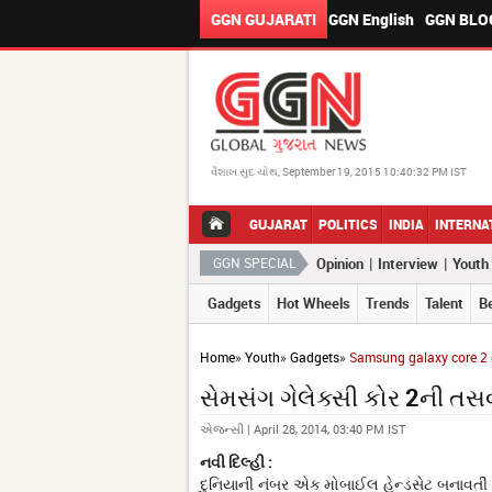
GGN GUJARATI
GGN English
GGN BLO
વૈશાખ સુદ ચોથ, September 19, 2015 10:40:32 PM IST
GUJARAT
POLITICS
INDIA
INTERNA
|
|
GGN SPECIAL
Opinion
Interview
Youth
Gadgets
Hot Wheels
Trends
Talent
B
Home
»
Youth
»
Gadgets
»
Samsung galaxy core 2 
સેમસંગ ગેલેક્સી કોર 2ની તસ
એજન્સી | April 28, 2014, 03:40 PM IST
નવી દિલ્હી :
દુનિયાની નંબર એક મોબાઈલ હેન્ડસેટ બનાવતી 