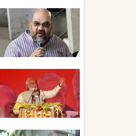
જાસૂસી કાંડમાં હાલ તપાસ નહી કરાવે સરકાર
આઝમગઢ આંતકીઓને ગઢ: અમિત શાહ
મોદીનાં મંચ પર પ્રસ્તાવિત રામ મંદિરની
તસવીરથી વિવાદ