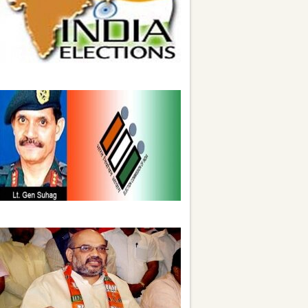
આસામમાં ચૂંટણી પછી ચૂંટણીની હિંસા થઈ,
સમસ્યા યથાવત
સેના પ્રમુખની નિમણૂંક પર વિચાર કરશે
ચૂંટણી પંચ