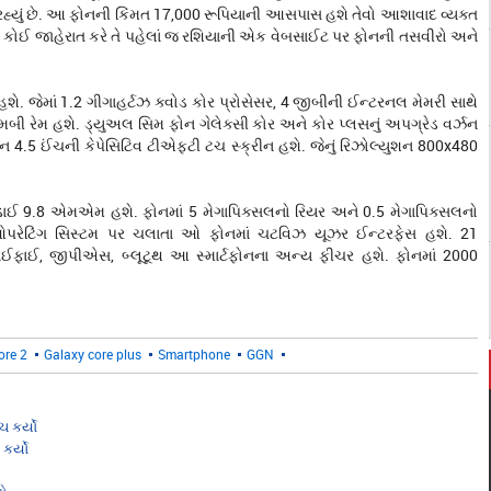
વી રહ્યું છે. આ ફોનની કિંમત 17,000 રૂપિયાની આસપાસ હશે તેવો આશાવાદ વ્યક્ત
ે કોઈ જાહેરાત કરે તે પહેલાં જ રશિયાની એક વેબસાઈટ પર ફોનની તસવીરો અને
ન હશે. જેમાં 1.2 ગીગાહર્ટઝ ક્વોડ કોર પ્રોસેસર, 4 જીબીની ઈન્ટરનલ મેમરી સાથે
મબી રેમ હશે. ડ્યુઅલ સિમ ફોન ગેલેક્સી કોર અને કોર પ્લસનું અપગ્રેડ વર્ઝન
્રીન 4.5 ઈંચની કેપેસિટિવ ટીએફટી ટચ સ્ક્રીન હશે. જેનું રિઝોલ્યુશન 800x480
ડાઈ 9.8 એમએમ હશે. ફોનમાં 5 મેગાપિક્સલનો રિયર અને 0.5 મેગાપિક્સલનો
ટ ઓપરેટિંગ સિસ્ટમ પર ચલાતા ઓ ફોનમાં ચટવિઝ યૂઝર ઈન્ટરફેસ હશે. 21
ફાઈ, જીપીએસ, બ્લૂટૂથ આ સ્માર્ટફોનના અન્ય ફીચર હશે. ફોનમાં 2000
ore 2
Galaxy core plus
Smartphone
GGN
ચ કર્યો
કર્યો