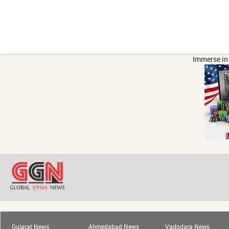
Immerse in 
Gujarat News
Ahmedabad News
Vadodara News