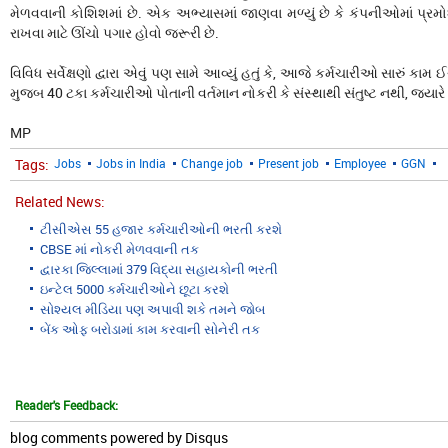
મેળવવાની કોશિશમાં છે. એક અભ્યાસમાં જાણવા મળ્યું છે કે કંપનીઓમાં પ્રમ
રાખવા માટે ઊંચો પગાર હોવો જરૂરી છે.
વિવિધ સર્વેક્ષણો દ્વારા એવું પણ સામે આવ્યું હતું કે, આજે કર્મચારીઓ સારું કામ
મુજબ 40 ટકા કર્મચારીઓ પોતાની વર્તમાન નોકરી કે સંસ્થાથી સંતુષ્ટ નથી, જ્યા
MP
Tags:
Jobs
Jobs in India
Change job
Present job
Employee
GGN
Related News:
ટીસીએસ 55 હજાર કર્મચારીઓની ભરતી કરશે
CBSE માં નોકરી મેળવવાની તક
દ્વારકા જિલ્લામાં 379 વિદ્યા સહાયકોની ભરતી
ઇન્ટેલ 5000 કર્મચારીઓને છૂટા કરશે
સોશ્યલ મીડિયા પણ અપાવી શકે તમને જોબ
બેંક ઓફ બરોડામાં કામ કરવાની સોનેરી તક
Reader's Feedback:
blog comments powered by
Disqus