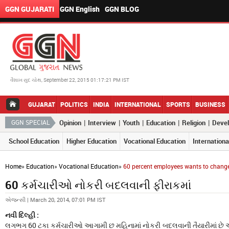
GGN GUJARATI
GGN English
GGN BLOG
વૈશાખ સુદ ચોથ, September 22, 2015 01:17:21 PM IST
GUJARAT
POLITICS
INDIA
INTERNATIONAL
SPORTS
BUSINESS
|
|
|
|
|
GGN SPECIAL
Opinion
Interview
Youth
Education
Religion
Deve
School Education
Higher Education
Vocational Education
Internationa
Home
»
Education
»
Vocational Education
»
60 percent employees wants to change
60 કર્મચારીઓ નોકરી બદલવાની ફીરાકમાં
એજન્સી | March 20, 2014, 07:01 PM IST
નવી દિલ્હી :
લગભગ 60 ટકા કર્મચારીઓ આગામી છ મહિનામાં નોકરી બદલવાની તૈયારીમાં છે અન