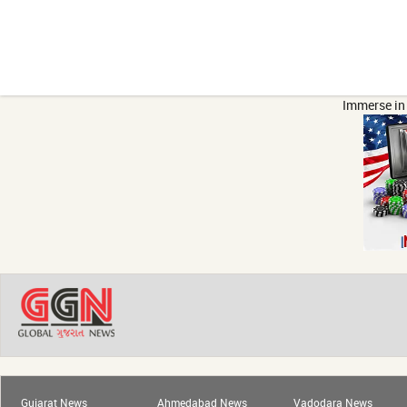
Immerse in 
Gujarat News
Ahmedabad News
Vadodara News