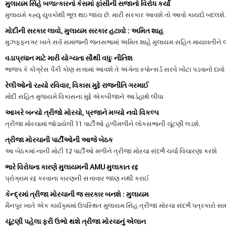
મુલાયમ સિંહે બળાત્કારનાં કેસમાં ફાંસીની સજાનો વિરોધ કર્યો
મુલાયમે કહ્યુ યુવકોથી ભૂલ થઇ જાય છે. મારી સરકાર આવશે તો આવો કાયદો બદલશે.
મોદીની સરકાર લાવો, મુલાયમ સરકાર હટાવો : અમિત શાહ
મુઝફ્ફનગર ખાતે સર્વ સમાજની જનસભામાં અમિત શાહે મુલાયમ સહિત માયાવતીને લ
વડાપ્રધાન માટે મારી યોગ્યતા સૌથી વધુઃ નીતિશ
ભાજપ કે કોંગ્રેસ પૈકી કોણ સત્તામાં આવશે તે અંગેના સ્પોન્સર્ડ સરવે ખોટા પડવાનો દા
રેલીઓનો રહ્યો રવિવાર, વિકાસ મુદ્દે રાજનીતિ ગરમાઈ
મોદી સહિત મુલાયમે વિકાસના મુદ્દે એકબીજાને આડેહાથે લીધા
આખરે બન્યો ત્રીજો મોરચો, પ્રજાને મળ્યો નવો વિકલ્પ
ત્રીજા મોરચામાં જોડાયેલી 11 પાર્ટીઓ હળીમળીને લોકસભાની ચૂંટણી લડશે.
ત્રીજા મોરચાની પાર્ટીઓની આજે બેઠક
આ બેઠકમાં નાની મોટી 12 પાર્ટીઓ મળીને ત્રીજા મોરચા સંદર્ભે ચર્ચા વિચારણા કરશે
ભારે વિરોધના કારણે મુલાયમની AMU મુલાકાત રદ્દ
પ્રોગ્રામ રદ્દ કરવાના કારણની સત્તાવાર જાણ નથી કરાઈ
કેન્દ્રમાં ત્રીજા મોરચાની જ સરકાર બનશે : મુલાયમ
મૈનપુર ખાતે એક કાર્યક્ર્મમાં ઉપસ્થિત મુલાયમ સિંહ ત્રીજા મોરચા સંદર્ભે પત્રકારો સ
ચૂંટણી પહેલા ફરી ઉભો થશે ત્રીજા મોરચાનું એલાન