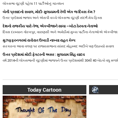
લોકસભા ચૂંટણી પહેલા 11 પાર્ટીઓનું ગઠબંધન
બેની પ્રસાદનો સવાલ, મોદી- મુલાયમની રેલી એક જ દિવસ કેમ ?
ઉત્તર પ્રદેશમાં ભાજપ અને એસપી વચ્ચે લોકસભા ચૂંટણી સંદર્ભે મેચ ફિક્સ
દેશનો રાજકીય પારો તેજ, એકબીજાને સાચા –ખોટા ઠેરવતા નેતાઓ
દિવસ દરમ્યાન ગોરખપુર, વારાણસી અને અમેઠીમાં મુખ્ય પાર્ટીના નેતાઓએ એકબીજા પ
મુઝફ્ફરનગરમાં રાતોરાત ઉખાડી નાખ્યા રાહત કેમ્પ
સરકારના આવા વલણ પર રાજ્યસભાના સાંસદ મોહમ્મદ અદીબે પણ ઉઠાવ્યો સવાલ
ઉત્તર પ્રદેશમાં મોદી ફેક્ટરની અસર : મુલાયમ સિંહ યાદવ
વર્ષ 2014ની લોકસભાની ચૂંટણીમાં ભાજપને ઉત્તર પ્રદેશમાંથી 30થી 40 બેઠકો વધુ મળશે
Today Cartoon