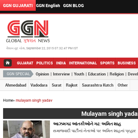
GGN GUJARATI
GGN English
GGN BLOG
વૈશાખ સુદ ચોથ, September 22, 2015 07:32:47 PM IST
GUJARAT
POLITICS
INDIA
INTERNATIONAL
SPORTS
BUSINESS
|
|
|
|
|
GGN SPECIAL
Opinion
Interview
Youth
Education
Religion
Deve
Ahmedabad
Vadodara
Surat
Rajkot
Saurashtra Kutch
Other
Home
»
mulayam singh yadav
Mulayam singh yada
આઝમગઢ આંતકીઓને ગઢ: અમિત શાહ
સમાજવાદી પાર્ટીનાં નેતાઓ પર અમિત શાહનાં પ્રહાર