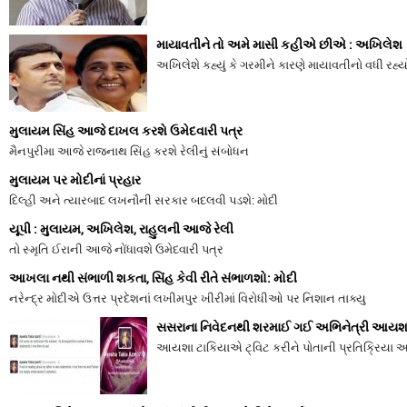
માયાવતીને તો અમે માસી કહીએ છીએ : અખિલેશ
અખિલેશે કહ્યું કે ગરમીને કારણે માયાવતીનો વધી રહ્યો
મુલાયમ સિંહ આજે દાખલ કરશે ઉમેદવારી પત્ર
મૈનપુરીમા આજે રાજનાથ સિંહ કરશે રેલીનું સંબોધન
મુલાયમ પર મોદીનાં પ્રહાર
દિલ્હી અને ત્યારબાદ લખનૌની સરકાર બદલવી પડશે: મોદી
યૂપી : મુલાયમ, અખિલેશ, રાહુલની આજે રેલી
તો સ્મૃતિ ઈરાની આજે નોંધાવશે ઉમેદવારી પત્ર
આખલા નથી સંભાળી શકતા, સિંહ કેવી રીતે સંભાળશો: મોદી
નરેન્દ્ર મોદીએ ઉત્તર પ્રદેશનાં લખીમપુર ખીરીમાં વિરોધીઓ પર નિશાન તાક્યુ
સસરાના નિવેદનથી શરમાઈ ગઈ અભિનેત્રી આયશા
આયશા ટાકિયાએ ટ્વિટ કરીને પોતાની પ્રતિક્રિયા 