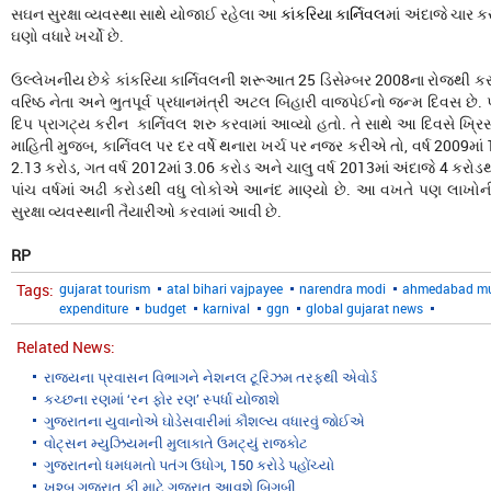
સઘન સુરક્ષા વ્યવસ્થા સાથે યોજાઈ રહેલા આ
કાંકરિયા કાર્નિવલ
માં અંદાજે ચાર ક
ઘણો વધારે ખર્ચો છે.
ઉલ્લેખનીય છેકે કાંકરિયા કાર્નિવલની શરૂઆત 25 ડિસેમ્બર 2008ના રોજથી 
વરિષ્ઠ નેતા અને ભુતપૂર્વ પ્રધાનમંત્રી અટલ બિહારી વાજપેઈનો જન્મ દિવસ છે.
દિપ પ્રાગટ્ય કરીન કાર્નિવલ શરુ કરવામાં આવ્યો હતો. તે સાથે આ દિવસે ખ્રિ
માહિતી મુજબ, કાર્નિવલ પર દર વર્ષે થનારા ખર્ચ પર નજર કરીએ તો, વર્ષ 2009માં 1
2.13 કરોડ, ગત વર્ષ 2012માં 3.06 કરોડ અને ચાલુ વર્ષ 2013માં અંદાજે 4 કરોડથ
પાંચ વર્ષમાં અઢી કરોડથી વધુ લોકોએ આનંદ માણ્યો છે. આ વખતે પણ લાખોની સં
સુરક્ષા વ્યવસ્થાની તૈયારીઓ કરવામાં આવી છે.
RP
Tags:
gujarat tourism
atal bihari vajpayee
narendra modi
ahmedabad mun
expenditure
budget
karnival
ggn
global gujarat news
Related News:
રાજ્યના પ્રવાસન વિભાગને નેશનલ ટૂરિઝમ તરફથી એવોર્ડ
કચ્છના રણમાં ‘રન ફોર રણ’ સ્પર્ધા યોજાશે
ગુજરાતના યુવાનોએ ઘોડેસવારીમાં કૌશલ્ય વધારવું જોઈએ
વોટ્સન મ્યુઝિયમની મુલાકાતે ઉમટ્યું રાજકોટ
ગુજરાતનો ધમધમતો પતંગ ઉધોગ, 150 કરોડે પહોંચ્યો
ખુશ્બુ ગુજરાત કી માટે ગુજરાત આવશે બિગબી..