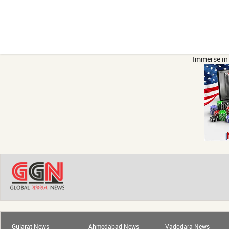
Immerse in 
Gujarat News
Ahmedabad News
Vadodara News