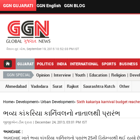
GGN GUJARATI
GGN English
GGN BLOG
વૈશાખ સુદ ચોથ, September 19, 2015 10:52:03 PM IST
GUJARAT
POLITICS
INDIA
INTERNATIONAL
SPORTS
BUSINESS
|
|
|
|
|
GGN SPECIAL
Opinion
Interview
Youth
Education
Religion
Deve
Ahmedabad
Vadodara
Surat
Rajkot
Saurashtra Kutch
Other
Home
»
Development
»
Urban Development
»
Sixth kakariya karnival budget reaches
ભવ્ય કાંકરિયા કાર્નિવલનો નાતાલથી પ્રારંભ
જીજીએન ટીમ દ્રારા | December 24, 2013, 03:01 PM IST
અમદાવાદ :
અમદાવાદ ખાતે ભવ્ય કાંકરિયા કાર્નિવલનો પ્રારંભ 25મી ડિસેમ્બરથી થઈ રહ્યો છે