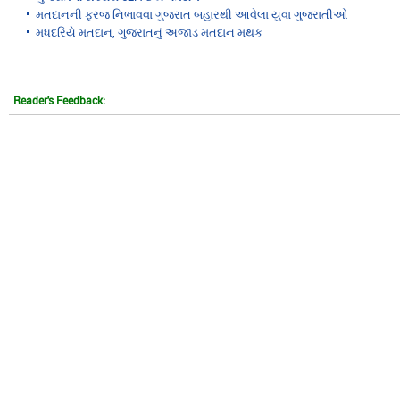
મતદાનની ફરજ નિભાવવા ગુજરાત બહારથી આવેલા યુવા ગુજરાતીઓ
મધદરિયે મતદાન, ગુજરાતનું અજાડ મતદાન મથક
Reader's Feedback: