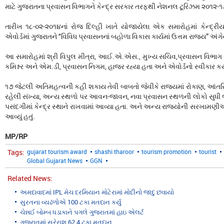
માટે ગુજરાતના પ્રવાસન વિભાગને કેન્દ્ર સરકાર તરફથી નેશનલ ટૂરિઝમ ૨૦૧૨-૧
તારીખ ૧૮-૦૨-૨૦૧૪નાં રોજ દિલ્હી ખાતે યોજાયેલા એક સમારોહમાં કેન્દ્રી
એવોર્ડમાં ગુજરાતને “વિવિધ પ્રવાસનનાં બહોળા વિકાસ કાર્યમાં ઉત્તમ રાજ્ય” અં
આ સમારોહમાં શ્રી વિપુલ મીત્રા, આઈ.એ.એસ., મુખ્ય સચિવ,પ્રવાસન વિભ
કમિશ્નર અને એમ.ડી, પ્રવાસન નિગમ, હાજર રહ્યા હતા અને એવોર્ડનો સ્વીકાર કર્
૧૭ જેટલી અતિમહત્વની કહી શકાય તેવી બાબતો જેવીકે રાજ્યમાં રોકાણ, આંત
રહેલી સંખ્યા, અન્ય સ્થળો પર આવન-જાવન, નવા પ્રવાસન સ્થળની લોકો સુધી 
પસંદગીમાં કેન્દ્ર સ્થાને રાખવામાં આવ્યા હતા. અને અન્ય રાજ્યોની સરખામણ
આવ્યું હતું.
MP/RP
Tags:
gujarat tourism award
shashi tharoor
tourism promotion
tourist
Global Gujarat News
GGN
Related News:
અમદાવાદમાં IPL મેચ દરમિયાન મોટેરામાં મોદીનો જાદુ છવાયો
સુરતના વ્યઢંળોએ 100 ટકા મતદાન કર્યુ
ચેન્નઈ બોમ્બ ધડાકાને પગલે ગુજરાતમાં હાઇ એલર્ટ
ગુજરાતમાં સરેરાશ 62.4 ટકા મતદાન