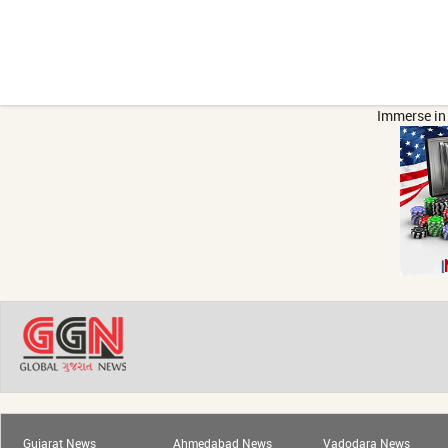
Immerse in 
Gujarat News
Ahmedabad News
Vadodara News