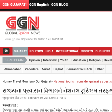
GGN GUJARATI
GGN English
GGN BLOG
વૈશાખ સુદ ચોથ, September 19, 2015 10:41:16 PM IST
GUJARAT
POLITICS
INDIA
INTERNATIONAL
SPORTS
BUSINESS
|
|
|
|
|
GGN SPECIAL
Opinion
Interview
Youth
Education
Religion
Deve
Ahmedabad
Vadodara
Surat
Rajkot
Saurashtra Kutch
Other
Home
»
Travel -Tourism
»
Our Gujarat
»
National tourism consider gujarat as best s
રાજ્યના પ્રવાસન વિભાગને નેશનલ ટૂરિઝમ તરફથી
જીજીએન ટીમ દ્રારા | February 19, 2014, 04:12 PM IST
અમદાવાદ :
છેલ્લા ઘણાં સમયથી ગુજરતમાં પ્રવાસીઓને આકર્ષવામાં મોખરે રહ્યું છે. ગુજરાત 