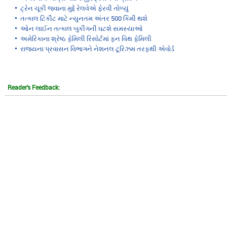
ટ્રેન ચૂકી જવાના મુદ્દે રેલવેએ ફેરવી તોળ્યું
તત્કાલ ટિકીટ માટે ન્યુનતમ અંતર 500 કિમી થશે
ઓન લાઈન તત્કાલ બુકીંગની ઘટશે સમસ્યાઓ
અમેરિકાના શ્રેષ્ઠ ફેમિલી રિસોર્ટમાં ફન વિથ ફેમિલી
રાજ્યના પ્રવાસન વિભાગને નેશનલ ટૂરિઝમ તરફથી એવોર્ડ
Reader's Feedback: