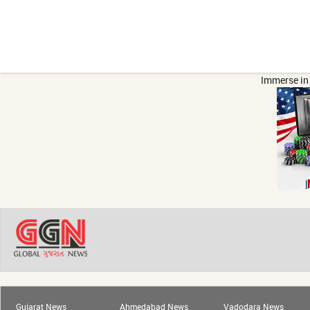
Immerse in 
Gujarat News
Ahmedabad News
Vadodara News