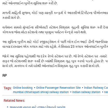
માટે ઓનલાઈન બુકીંગ સુવિધા શરૂ કરી છે.
મળતી માહિતી મુજબ, કોઈ પણ યાત્રી કન્ફર્મ કે આરસીએ ટિકીટના પીએનઆર 
કરાવી શકે છે.
વર્તમાન સમયે મુંબઈના સીએસટી સ્ટેશન વિશ્રામ ગૃહની સુવિધા શરૂ કરી દેવામ
કોલક્તા જેવા મોટા સ્ટેશનો તથા પ્રમુખ પર્યટન કેન્દ્રો ખાતે થશે.
આ સુવિના બુકીંગ માટે કોઈ રજીસ્ટ્રેશન કે પછી લોગ ઈન આઈ ડીની જરૂરિયા
વાગ્યા દરમ્યાન એક કલાક માટે બંધ રહેશે. તે સિવાય 23 કલાક ઓનલાઈન બુકીંગ
જોકે આ સુવિધા પહેલાથી જ દરેક રેલ્વે સ્ટેશન પર છે. જે રેલ્વે સ્ટેશન પર તમાર
સફર જે સ્ટેશનથી શરૂ કર્યો છે ત્યાંથી વિશ્રામ ગૃહ બુક કરવો પડતો હોય છે
શકો છો. મતલબ કે તમે ઘરેથી ઓનલાઈન વિશ્રામ ગૃહ બુક કરાવી શકો છો.
RP
Tags:
Online booking
Online Passenger Reservation Site
Indian Railway Ca
mumbai chhatrapati shivaji railway station
indian railway station
ne
Related News:
અમરનાથ યાત્રા માટે રજીસ્ટ્રેશનનો પ્રારંભ