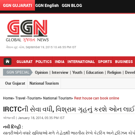
GGN GUJARATI
GGN English
GGN BLOG
વૈશાખ સુદ ચોથ, September 19, 2015 10:46:55 PM IST
GUJARAT
POLITICS
INDIA
INTERNATIONAL
SPORTS
BUSINESS
|
|
|
|
|
GGN SPECIAL
Opinion
Interview
Youth
Education
Religion
Deve
Our Gujarat
National Tourism
Home
»
Travel -Tourism
»
National Tourism
»
Rest house can book online
IRCTCની સેવા વધી, વિશ્રામ ગૃહનું કરશે ઓન લાઈ
એજન્સી | January 18, 2014, 05:35 PM IST
નવી દિલ્હી :
યાત્રીઓને વધારે સુવિધાઓ મળે તે હેતુથી ભારતીય રેલ્વે કેટરિંગ અને ટુરિઝમ કોર્