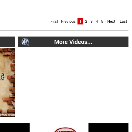
First Previous
1
2
3
4
5
Next
Last
More Videos...