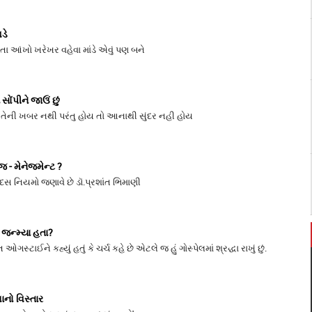
વડે
તા આંખો ખરેખર વહેવા માંડે એવું પણ બને
ે સોંપીને જાઉં છું
હીં તેની ખબર નથી પરંતુ હોય તો આનાથી સુંદર નહી હોય
ેજ - મેનેજમેન્ટ ?
 દસ નિયમો જણાવે છે ડૉ.પ્રશાંત ભિમાણી
 જન્મ્યા હતા?
ઓગસ્ટાઈને કહ્યું હતું કે ચર્ચ કહે છે એટલે જ હું ગોસ્પેલમાં શ્રદ્ધા રાખું છું.
નો વિસ્તાર