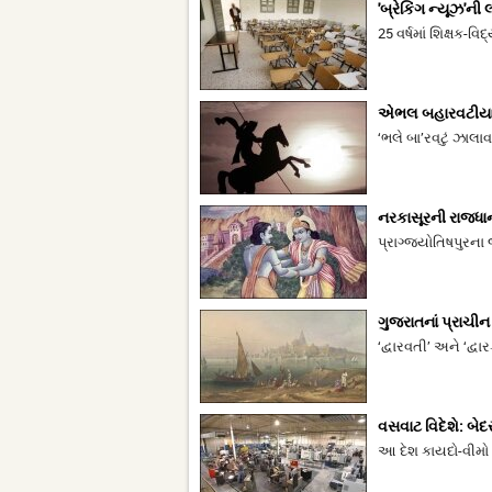
'બ્રેકિંગ ન્યૂઝ'ની લ
25 વર્ષમાં શિક્ષક-વ
એભલ બહારવટીયા
‘ભલે બા’રવટું ઝાલા
નરકાસૂરની રાજધાની
પ્રાગ્જ્યોતિષપુરના 
ગુજરાતનાં પ્રાચી
‘દ્વારવતી’ અને ‘દ્વ
વસવાટ વિદેશે: બેદર
આ દેશ કાયદો-વીમો 