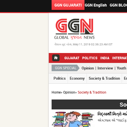
GGN GUJARATI
GGN English
GGN BLO
વૈશાખ સુદ ચોથ, May 11, 2019 02:36:23 AM IST
GUJARAT
POLITICS
INDIA
INTERNA
|
|
GGN SPECIAL
Opinion
Interview
Youth
Politics
Economy
Society & Tradition
E
Home
»
Opinion
»
Society & Tradition
So
વિદ્યાર્થી મિત્રો મા
એક્ઝામ એ “લાઈફ સ્