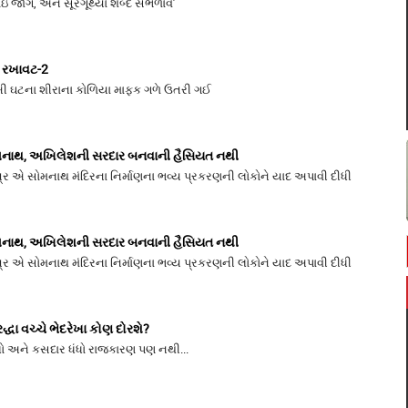
ોઇ જાગે, અને સૂરગૂંથ્યા શબ્દ સંભળાવે'
 રખાવટ-2
 ઘટના શીરાના કોળિયા માફક ગળે ઉતરી ગઈ
મનાથ, અખિલેશની સરદાર બનવાની હૈસિયત નથી
પત્ર એ સોમનાથ મંદિરના નિર્માણના ભવ્ય પ્રકરણની લોકોને યાદ અપાવી દીધી
મનાથ, અખિલેશની સરદાર બનવાની હૈસિયત નથી
પત્ર એ સોમનાથ મંદિરના નિર્માણના ભવ્ય પ્રકરણની લોકોને યાદ અપાવી દીધી
દ્ધા વચ્ચે ભેદરેખા કોણ દોરશે?
લો અને કસદાર ધંધો રાજકારણ પણ નથી...