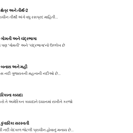
્ષેત્ર અને તીર્થ-2
ચીન તીર્થો અંગે વધુ રસપ્રદ માહિતી...
ગોમતી અને ચંદ્રભાગા
પણ ‘ગોમતી’ અને ‘ચંદ્રભાગા’નો ઉલ્લેખ છે
 બનાસ અને મહી
 નદી ગુજરાતની મહત્વની નદીઓ છે...
ેરિકાના કાયદા
ો તે અમેરિકન કાયદાને ધ્યાનમાં રાખીને કરજો
ુંવારિકા સરસ્વતી
ી નદી વેદકાળ જેટલી પ્રાચીન હોવાનું મનાય છે...