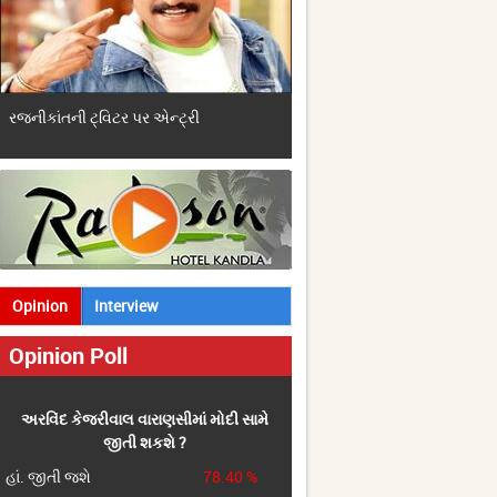
રજનીકાંતની ટ્વિટર પર એન્ટ્રી
ગાંધી પરિવારનાં ગઢમાં મોદીનાં પ્
Opinion
Interview
Opinion Poll
અરવિંદ કેજરીવાલ વારાણસીમાં મોદી સામે
જીતી શકશે ?
હાં. જીતી જશે
78.40 %