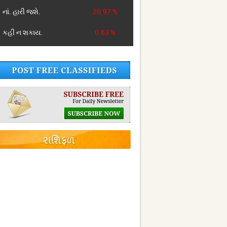
નાં. હારી જશે.
20.97 %
કહીં ન શકાય.
0.63 %