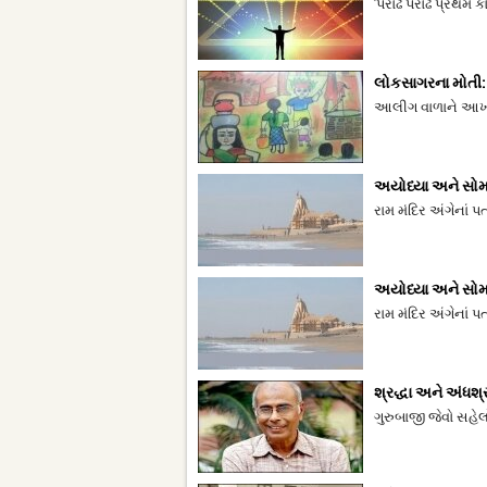
'પરોઢે પરોઢે પ્રથમ ક
લોકસાગરના મોતી:
આલીગ વાળાને આખી
અયોધ્યા અને સો
રામ મંદિર અંગેનાં 
અયોધ્યા અને સો
રામ મંદિર અંગેનાં 
શ્રદ્ધા અને અંધશ્ર
ગુરુબાજી જેવો સહે