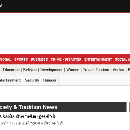
G
TIONAL
SPORTS
BUSINESS
CRIME - DISASTER
ENTERTAINMENT
SOCIAL 
|
|
|
|
|
|
|
Education
Religion
Development
Women
Travel -Tourism
Author
F
ntertainment
Security
Humour
ciety & Tradition News
ટે કેટલીક ટીપ્સ “પરીક્ષા - દુરસ્તી”ની
કીલ” ન રહેતા હવે “ટાઇમ સ્કીલ" બની છે.