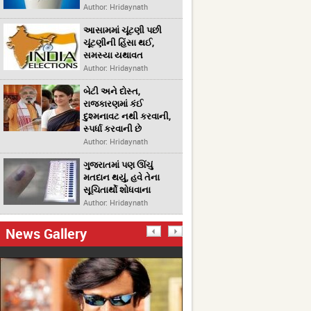
Author: Hridaynath
આસામમાં ચૂંટણી પછી
ચૂંટણીની હિંસા થઈ,
સમસ્યા યથાવત
Author: Hridaynath
બેટી અને દોસ્ત,
રાજકારણમાં કંઈ
દુશ્મનાવટ નથી કરવાની,
સ્પર્ધા કરવાની છે
Author: Hridaynath
ગુજરાતમાં પણ ઊંચું
મતદાન થયું, હવે તેના
સૂચિતાર્થો શોધવાના
Author: Hridaynath
News Gallery