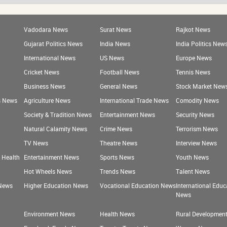
Vadodara News
Surat News
Rajkot News
Gujarat Politics News
India News
India Politics New
International News
US News
Europe News
Cricket News
Football News
Tennis News
Business News
General News
Stock Market New
s News
Agriculture News
International Trade News
Comodity News
Society & Tradition News
Entertainment News
Security News
Natural Calamity News
Crime News
Terrorism News
TV News
Theatre News
Interview News
- Health
Entertainment News
Sports News
Youth News
Hot Wheels News
Trends News
Talent News
 News
Higher Education News
Vocational Education News
International Educ
News
Environment News
Health News
Rural Developmen