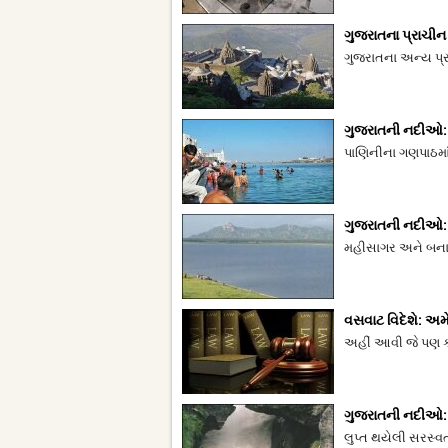
ગુજરાતના પ્રાચીન ક
ગુજરાતના અન્ય પ્રા
ગુજરાતની નદીઓ: 
પાણિનીના ગણપાઠમાં 
ગુજરાતની નદીઓ:
મહીસાગર અને બનાસ
વસવાટ વિદેશે: અમ
અહીં આવી જે પણ કર
ગુજરાતની નદીઓ: ક
લુપ્ત થયેલી સરસ્વત