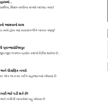
્હાયમાં...
િદ્યાર્થીના, શિક્ષક-વાલીના સંબંધો બદલાઇ ગયા?
નો આશરાનો ધરમ
વાડ સામે હોય પણ રાયસાંકળીને બાકાત ગણવું!’
 પ્રાગ્જ્યોતિષપુર
જુદા-જુદા લગભગ ત્રણેક સ્થળો નિર્દેશ થયેલા છે...
ન અને પૌરાણિક નગરો
ારકા’ એક જ નગર તરીકે મહાભારતમાં નોંધાયાં છે
કારી ભારે પડી શકે છે!
અને તબીબી બાબતોમાં બહુ ચોક્કસ છે