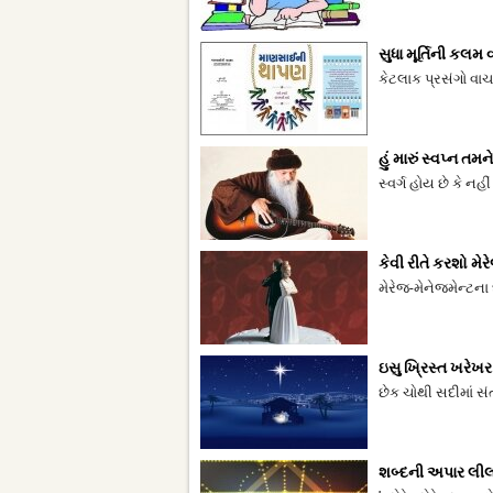
સુધા મૂર્તિની કલમ 
કેટલાક પ્રસંગો વાચ
હું મારું સ્વપ્ન તમન
સ્વર્ગ હોય છે કે ન
કેવી રીતે કરશો મેર
મેરેજ-મેનેજમેન્ટના
ઇસુ ખ્રિસ્ત ખરેખર
છેક ચોથી સદીમાં સંત 
શબ્દની અપાર લીલા