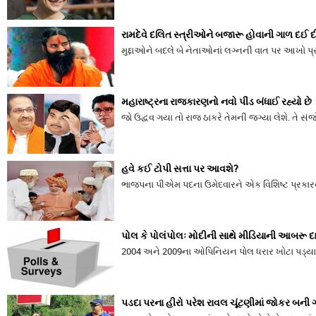
રામદેવે દલિત સ્ત્રીઓને બજારૂ હોવાની ગાળ દઈ દ
મુદ્દાઓને બદલે બે નેતાઓનાં લગ્નની વાત પર આખો પ્
મહારાષ્ટ્રના રાજકારણનો નવો પીંડ બંધાઈ રહ્યો છે
જો ઉદ્વવ ગયા તો રાજ ઠાકરે તેમની જગ્યા લેશે. તે
હવે કઈ ટોપી સત્તા પર આવશે?
ભાજપના પીએમ પદના ઉમેદવારને એક વિશિષ્ટ પ્રકારની ટ
પોલ કે પોલંપોલઃ મોદીની સાથે મીડિયાની આબરૂ દ
2004 અને 2009ના ઓપિનિયન પોલ ધરાર ખોટા પડ્યા ત
પડદા પરના હીરો પરેશ રાવલ ચૂંટણીમાં જોકર બની 