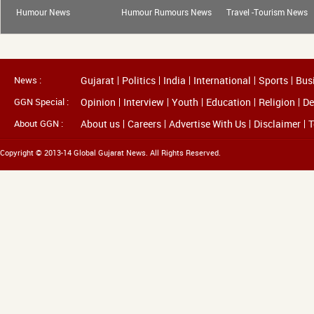
Humour News
Humour Rumours News
Travel -Tourism News
News :
Gujarat
Politics
India
International
Sports
Bus
GGN Special :
Opinion
Interview
Youth
Education
Religion
De
About GGN :
About us
Careers
Advertise With Us
Disclaimer
T
Copyright © 2013-14 Global Gujarat News. All Rights Reserved.