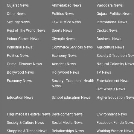
Gujarat News
Ahmedabad News
Vadodara News
Other News
Politics News
Gujarat Politics News
Security News
Law Justice News
International News
Rest of The World News
Sports News
Cricket News
Indoor Games News
Olympic News
Business News
Industrial News
Commerce Services News
Agriculture News
Politics News
Economy News
Society & Tradition Ne
Crime - Disaster News
Accident News
Natural Calamity News
Bollywood News
Hollywood News
TV News
Economy News
Society - Tradition - Health
Entertainment News
News
Hot Wheels News
Education News
School Education News
Higher Education New
Pilgrimage & Festival News
Development News
Environment News
Society & Culture News
Social Media News
Facebook Funda News
Shopping & Trends News
Relationships News
Working Women News