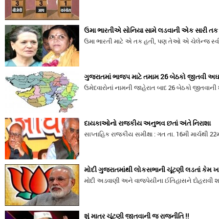
ઉમા ભારતીએ સોનિયા સામે લડવાની એક સારી તક 
ઉમા ભારતી માટે એ તક હતી, પણ તેઓ એ ચેલેન્જ સ્વ
ગુજરાતમાં ભાજપ માટે તમામ 26 બેઠકો જીતવી અઘ
ઉમેદવારોનાં નામની જાહેરાત બાદ 26 બેઠકો જીતવાન
દાયકાઓનો રાજકીય અનુભવ છતાં અંતે નિરાશા
સાપ્તાહિક રાજકીય સમીક્ષા : ગત તા. 16મી માર્ચથી 22
મોદી ગુજરાતમાંથી લોકસભાની ચૂંટણી લડતાં કેમ 
મોદી અડવાણી અને વાજપેયીના ઈતિહાસને દોહરાવી શ
શું માત્ર ચૂંટણી જીતવાની જ રાજનીતિ !!