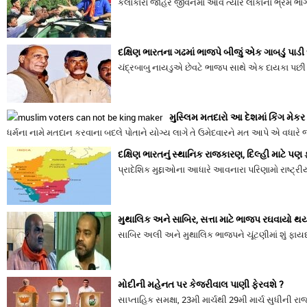
કલાકારો જાહેર જીવનમાં આવે ત્યારે લોકોનો ભ્રમ ભાં
દક્ષિણ ભારતના ગઢમાં ભાજપે બીજું એક ગાબડું પાડી દ
ચંદ્રબાબુ નાયડુએ છેવટે ભાજપ સાથે એક દાયકા પછી દોસ્
મુસ્લિમ મતદારો આ દેશમાં કિંગ મેક
ધર્મના નામે મતદાન કરવાના બદલે પોતાને યોગ્ય લાગે તે ઉમેદવારને મત આપે એ વધારે 
દક્ષિણ ભારતનું સ્થાનિક રાજકારણ, દિલ્હી માટે પણ 
પ્રાદેશિક મુદ્દાઓના આધારે આવનારા પરિણામો રાષ્ટ
મુથાલિક અને સાબિર, સત્તા માટે ભાજપ રઘવાયો થય
સાબિર અલી અને મુથાલિક ભાજપને ચૂંટણીમાં શું ફાય
મોદીની મહેનત પર કેજરીવાલ પાણી ફેરવશે ?
સાપ્તાહિક સમક્ષા, 23મી માર્ચથી 29મી માર્ચ સુધીની ર