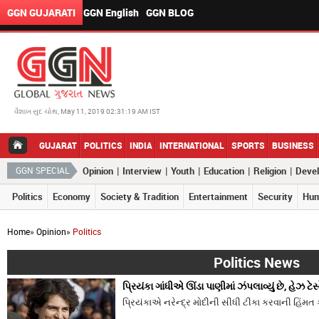
GGN GUJARATI
GGN English
GGN BLOG
વૈશાખ સુદ ચોથ, May 11, 2019 02:31:19 AM IST
GUJARAT
POLITICS
INDIA
INTERNATIONAL
SPORTS
BUSINESS
|
|
|
|
|
GGN SPECIAL
Opinion
Interview
Youth
Education
Religion
Deve
Politics
Economy
Society & Tradition
Entertainment
Security
Hum
Home
»
Opinion
»
Politics
Politics News
પ્રિયંકા ગાંધીએ ઊંડા પાણીમાં ઝંપલાવ્યું છે, હેઝ ટેસ્
પ્રિયંકાએ નરેન્દ્ર મોદીની સીધી ટીકા કરવાની હિંમત ક