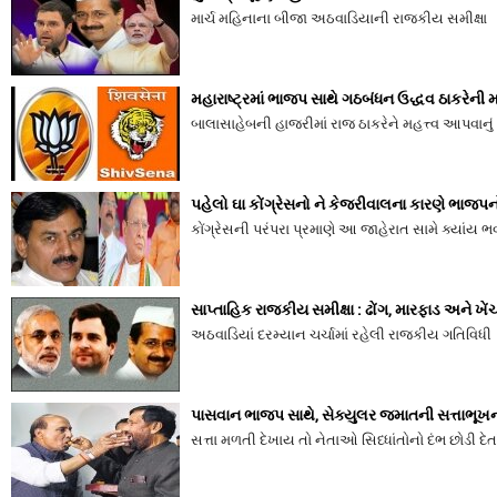
માર્ચ મહિનાના બીજા અઠવાડિયાની રાજકીય સમીક્ષા
મહારાષ્ટ્રમાં ભાજપ સાથે ગઠબંધન ઉદ્ધવ ઠાકરેની 
બાલાસાહેબની હાજરીમાં રાજ ઠાકરેને મહત્ત્વ આપવાન
પહેલો ઘા કોંગ્રેસનો ને કેજરીવાલના કારણે ભાજપ
કોંગ્રેસની પરંપરા પ્રમાણે આ જાહેરાત સામે ક્યાંય ભ
સાપ્તાહિક રાજકીય સમીક્ષા : ઢોંગ, મારફાડ અને ખ
અઠવાડિયાં દરમ્યાન ચર્ચામાં રહેલી રાજકીય ગતિવિધી
પાસવાન ભાજપ સાથે, સેક્યુલર જમાતની સત્તાભૂખ
સત્તા મળતી દેખાય તો નેતાઓ સિધ્ધાંતોનો દંભ છોડી દે