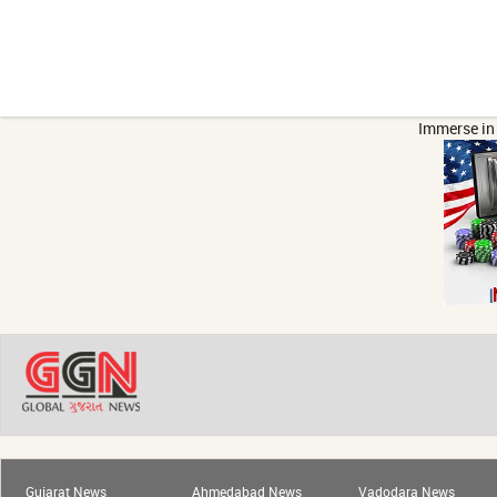
Immerse in 
Gujarat News
Ahmedabad News
Vadodara News