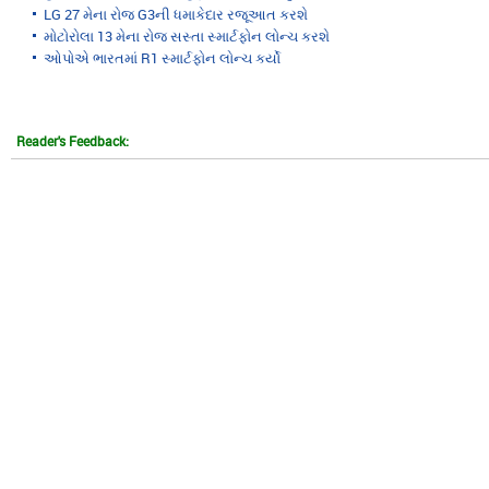
LG 27 મેના રોજ G3ની ધમાકેદાર રજૂઆત કરશે
મોટોરોલા 13 મેના રોજ સસ્તા સ્માર્ટફોન લોન્ચ કરશે
ઓપોએ ભારતમાં R1 સ્માર્ટફોન લોન્ચ કર્યો
Reader's Feedback: