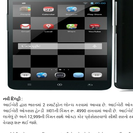
નવી દિલ્હી :
આઈબેરી દ્વારા ભારતમાં 2 સ્માર્ટફોન લોન્ચ કરવામાં આવ્યા છે. આઈબેરી ઓક
આઈબેરી ઓક્સસ હેન્ડી H01ની કિંમત રૂ. 4990 રાખવામાં આવી છે. આઈબેરી
લાગેલું છે અને 12,999ની કિંમત સાથે ઓક્ટા કોર પ્રોસેસરવાળો સૌથી સસ્તો સ
વેચાણ શરૂ થઈ જશે.