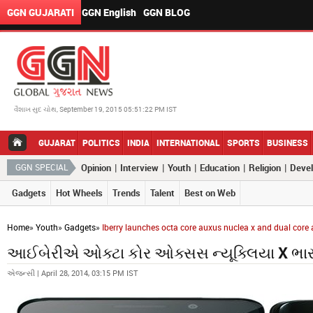
GGN GUJARATI
GGN English
GGN BLOG
વૈશાખ સુદ ચોથ, September 19, 2015 05:51:22 PM IST
GUJARAT
POLITICS
INDIA
INTERNATIONAL
SPORTS
BUSINESS
|
|
|
|
|
GGN SPECIAL
Opinion
Interview
Youth
Education
Religion
Deve
Gadgets
Hot Wheels
Trends
Talent
Best on Web
Home
»
Youth
»
Gadgets
»
Iberry launches octa core auxus nuclea x and dual cor
આઈબેરીએ ઓક્ટા કોર ઓક્સસ ન્યૂક્લિયા X ભારતમ
એજન્સી | April 28, 2014, 03:15 PM IST