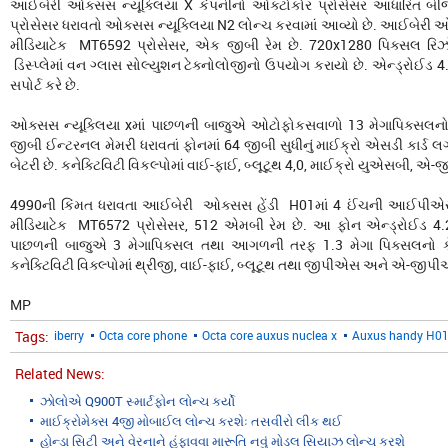
આઈબેરી ઓક્સસ ન્યૂક્લિયા X કંપનીનો ઓક્ટોકોર પ્રોસેસર આધારિત બીજો
પ્રોસેસર ધરાવતો ઓક્સસ ન્યૂક્લિયા N2 લોન્ચ કરવામાં આવ્યો છે. આઈબેરી ઓક
મીડિયાટેક MT6592 પ્રોસેસર, એક જીબી રેમ છે. 720x1280 પિક્સલ રિઝો
ડિસ્પ્લેમાં વન ગ્લાસ સોલ્યુશન ટેક્નોલોજીનો ઉપયોગ કરાયો છે. એન્ડ્રોઈ
સપોર્ટ કરે છે.
ઓક્સસ ન્યૂક્લિયા xમાં પાછળની બાજુએ ઓટોફોકસવાળો 13 મેગાપિક્સલનો કેમે
જીબી ઈન્ટરનલ મેમરી ધરાવતાં ફોનમાં 64 જીબી સુધીનું માઈક્રો એસડી કાર્ડ
બેટરી છે. કનેક્ટિવિટી વિકલ્પોમાં વાઈ-ફાઈ, બ્લૂટૂથ 4,0, માઈક્રો યુએસબી,
4990ની કિંમત ધરાવતા આઈબેરી ઓક્સસ હેંડી H01માં 4 ઈંચની આઈપીએસ ડિસ
મીડિયાટેક MT6572 પ્રોસેસર, 512 એમબી રેમ છે. આ ફોન એન્ડ્રોઈડ 4.2
પાછળની બાજુએ 3 મેગાપિક્સલ તથા આગળની તરફ 1.3 મેગા પિક્સલનો કેમ
કનેક્ટિવિટી વિક્લ્પોમાં થ્રીજી, વાઈ-ફાઈ, બ્લૂટૂથ તથા જીપીએસ અને એ-જીપ
MP
Tags:
iberry
Octa core phone
Octa core auxus nuclea x
Auxus handy H0
Related News:
ઝોલોએ Q900T સ્માર્ટફોન લોન્ચ કર્યો
માઈક્રોમેક્સ 4જી મોબાઈલ લોન્ચ કરશેઃ તસવીરો લીક થઈ
હોન્ડા સિટી અને વેરનાને હંફાવવા મારૂતિ નવું મોડલ સિયાઝ લોન્ચ કરશે