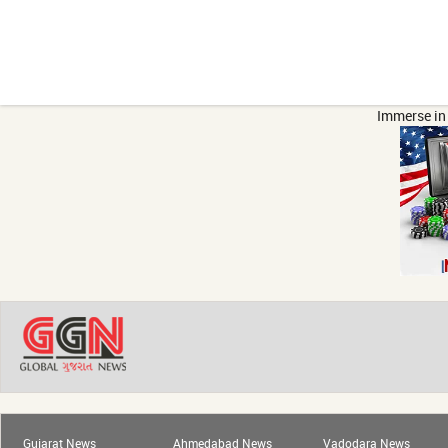
Immerse in 
Gujarat News
Ahmedabad News
Vadodara News