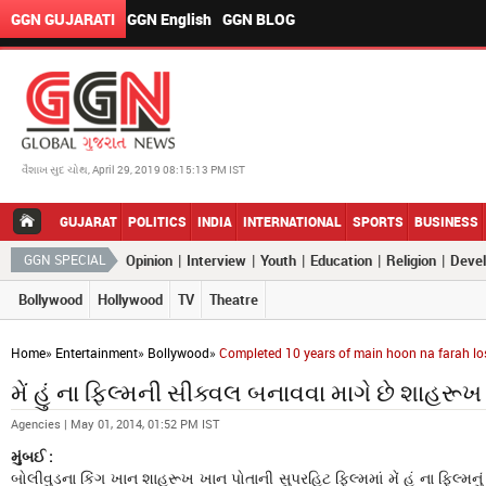
GGN GUJARATI
GGN English
GGN BLOG
વૈશાખ સુદ ચોથ, April 29, 2019 08:15:13 PM IST
GUJARAT
POLITICS
INDIA
INTERNATIONAL
SPORTS
BUSINESS
|
|
|
|
|
GGN SPECIAL
Opinion
Interview
Youth
Education
Religion
Deve
Bollywood
Hollywood
TV
Theatre
Home
»
Entertainment
»
Bollywood
»
Completed 10 years of main hoon na farah lo
મેં હું ના ફિલ્મની સીક્વલ બનાવવા માગે છે શાહરૂખ
Agencies | May 01, 2014, 01:52 PM IST
મુંબઈ :
બોલીવુડના કિંગ ખાન શાહરૂખ ખાન પોતાની સુપરહિટ ફિલ્મમાં મેં હું ના ફિલ્મનું