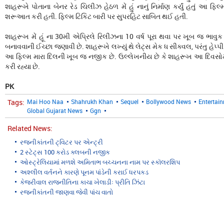
શાહરૂખે પોતાના બેનર રેડ ચિલીઝ હેઠળ મેં હું નાનું નિર્માણ કર્યું હતું આ ફિ
શરૂઆત કરી હતી. ફિલ્મ ટિકિટ બારી પર સુપરહિટ સાબિત થઈ હતી.
શાહરૂખ મેં હૂં ના 30મી એપ્રિલે રિલીઝના 10 વર્ષ પૂરા થવા પર ખૂબ જ ભાવુક 
બનાવવાની ઈચ્છા જણાવી છે. શાહરૂખે લખ્યું થે લેટ્સ મેક ધ સીક્વલ, પરંતુ હેપ્પી ન
આ ફિલ્મ મારા દિલની ખૂબ જ નજીક છે. ઉલ્લેખનીય છે કે શાહરૂખ આ દિવસોમાં ફ
કરી રહ્યા છે.
PK
Tags:
Mai Hoo Naa
Shahrukh Khan
Sequel
Bollywood News
Entertai
Global Gujarat News
Ggn
Related News:
રજનીકાંતની ટ્વિટર પર એન્ટ્રી
2 સ્ટેટ્સ 100 કરોડ ક્લબની નજીક
ઓસ્ટ્રેલિયામાં મળશે અમિતાભ બચ્ચનના નામ પર સ્કૉલરશિપ
અશ્લીલ વર્તનને કારણે પૂનમ પાંડેની કરાઈ ધરપકડ
કેજરીવાલ રાજનીતિના કાચા ખેલાડીઃ પ્રીતિ ઝિંટા
રજનીકાંતની જાણવા જેવી પાંચ વાતો